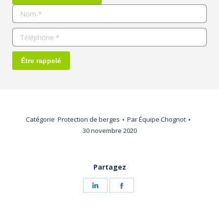
Nom *
Téléphone *
Être rappelé
Catégorie
Protection de berges
Par
Équipe Chognot
30 novembre 2020
Partagez
Share
Share
on
on
LinkedIn
Facebook