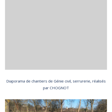
l’eau et doit retenir les fines et les cailloux afin de
fixer la ligne d’ancrage.
-Nous utilisons de préférence des blocs rocheux
anguleux de grosseur adéquate (en fonction du cours
d’eau et du débit d’eau et bien évidemment de la
route ou chemin que l’enrochement va protéger) .
Très souvent à la fin des travaux, nous
revégétalisons la berge en ensemençant pour
stabiliser le sol.
Diaporama de chantiers de Génie civil, serrurerie, réalisés
par CHOGNOT