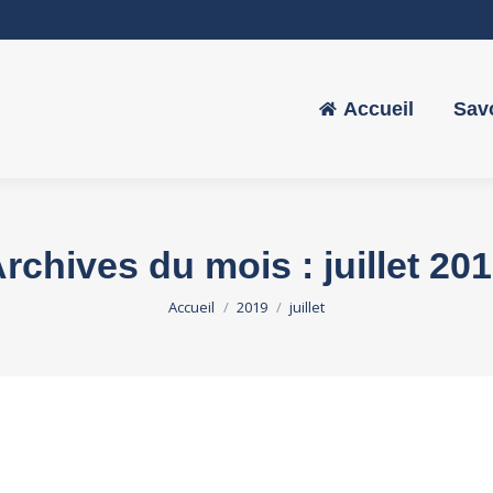
Accueil
Savo
Accueil
Savo
rchives du mois :
juillet 20
Vous êtes ici :
Accueil
2019
juillet